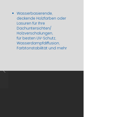
Wasserbasierende,
deckende Holzfarben oder
Lasuren für Ihre
Dachuntersichten/
Holzverschalungen,
für besten UV-Schutz,
Wasserdampfdiffusion,
Farbtonstabilität und mehr