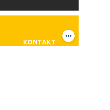
KONTAKT
Nehmen Sie Kontakt zu uns
auf, wir beraten Sie gerne!
Saulgauer Str. 9
88348 Bad Saulgau
Festnetz:
07581 9002974
Mobil:
01739601116
Telefax: 07581 5370308
info@malerbetrieb-fischer.com