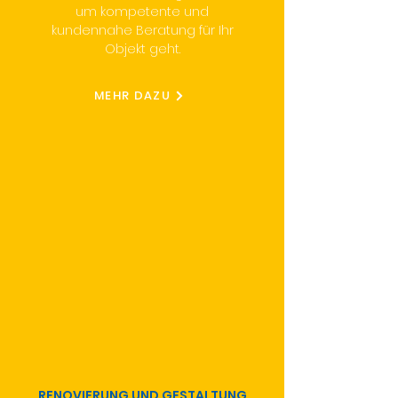
um kompetente und
kundennahe Beratung für Ihr
Objekt geht.
MEHR DAZU
RENOVIERUNG UND GESTALTUNG