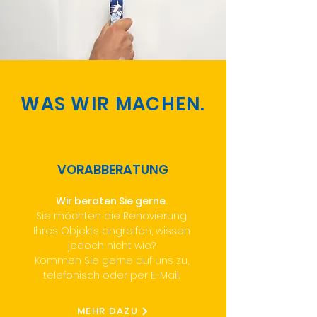
WAS WIR MACHEN.
VORABBERATUNG
Wir beraten Sie gerne.
Sie möchten die Renovierung
Ihres Objekts angreifen, wissen
jedoch nicht wie?
Kommen Sie gerne auf uns zu,
telefonisch oder per E-Mail.
MEHR DAZU