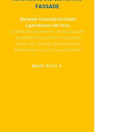
FASSADE
Bei jeder Fassade bröckelt
irgendwann der Putz.
Damit dies bei Ihnen nicht passiert,
empfiehlt es sich Ihre Fassade
schon vor diesen gravierenden
Merkmalen neu zu beschichten.
MEHR DAZU